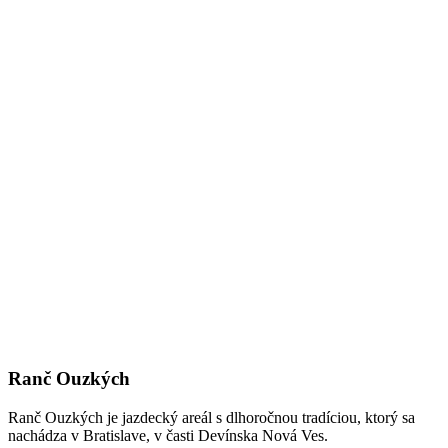
 755
Ranč Ouzkých
Ranč Ouzkých je jazdecký areál s dlhoročnou tradíciou, ktorý sa
nachádza v Bratislave, v časti Devínska Nová Ves.