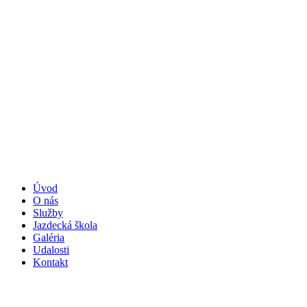
Úvod
O nás
Služby
Jazdecká škola
Galéria
Udalosti
Kontakt